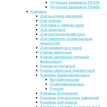
Чугунные задвижки 30ч39р
Чугунные задвижки 30ч6бр
Клапаны
Для высоких давлений
Для краски
Для пара и горячих сред
Для продувок
Для распределения сред
Для смазочно-охлаждающих
жидкостей
Для химикатов и газов
Клапан запорный
Клапан запорный стальной
фланцевый
Клапан игольчатый
Клапан обратный поворотный
Клапаны балансировочные
Автоматические
Комбинированные
Ручные
Клапаны Бронзовые
Клапаны для высоких давлений
Клапаны для краски
Клапаны для пара и горячих сред