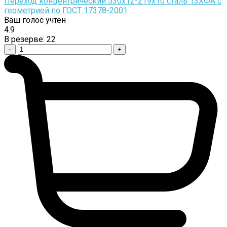
Переход концентрический 530х12-219х10 сталь 13ХФА с
геометрией по ГОСТ 17378-2001
Ваш голос учтен
4.9
В резерве:
22
–
+