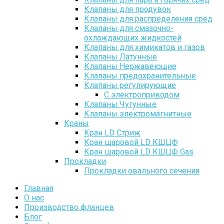
Клапаны для продувок
Клапаны для распределения сред
Клапаны для смазочно-
охлаждающих жидкостей
Клапаны для химикатов и газов
Клапаны Латунные
Клапаны Нержавеющие
Клапаны предохранительные
Клапаны регулирующие
С электроприводом
Клапаны Чугунные
Клапаны электромагнитные
Краны
Кран LD Стриж
Кран шаровой LD КШЦФ
Кран шаровой LD КШЦФ Gas
Прокладки
Прокладки овального сечения
Главная
О нас
Производство фланцев
Блог