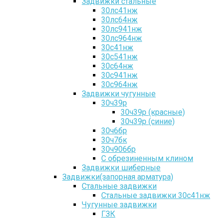
Задвижки стальные
30лс41нж
30лс64нж
30лс941нж
30лс964нж
30с41нж
30с541нж
30с64нж
30с941нж
30с964нж
Задвижки чугунные
30ч39р
30ч39р (красные)
30ч39р (синие)
30ч6бр
30ч7бк
30ч906бр
С обрезиненным клином
Задвижки шиберные
Задвижки(запорная арматура)
Стальные задвижки
Стальные задвижки 30с41нж
Чугунные задвижки
ГЗК