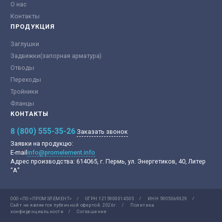
О нас
Контакты
ПРОДУКЦИЯ
Заглушки
Задвижки(запорная арматура)
Отводы
Переходы
Тройники
Фланцы
КОНТАКТЫ
8 (800) 555-35-26
Заказать звонок
Заявки на продукцю:
E-mail
info@promelement.info
Адрес производства:
614065, г. Пермь, ул. Энергетиков, 40, Литер
“А”
ООО «ПО «ПРОМЭЛЕМЕНТ»
/
ОГРН 1215900014505
/
ИНН 5905069329
/
Сайт не является публичной офертой.
2026г.
/
Политика
конфиденциальности
/
Соглашение