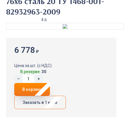
76х6 сталь 20 ТУ 1468-001-
82932963-2009
4.6
6 778
₽
Цена за шт. (с НДС)
В резерве:
30
–
+
В корзину
Заказать в 1 клик