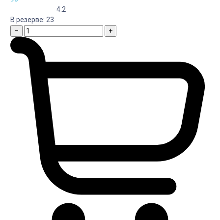
4.2
В резерве:
23
–
+