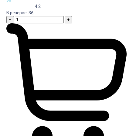
4.2
В резерве:
36
–
+