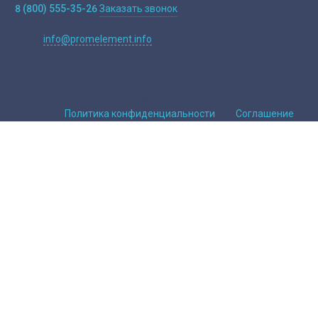
8 (800) 555-35-26
Заказать звонок
Заявки на продукцю:
E-mail
info@promelement.info
Адрес производства:
614065, г. Пермь, ул. Энергетиков, 40,
Литер “А”
ООО «ПО «ПРОМЭЛЕМЕНТ»
/
ОГРН 1215900014505
/
ИНН 5905069329
/
Сайт не является публичной офертой.
2026г.
/
Политика конфиденциальности
/
Соглашение