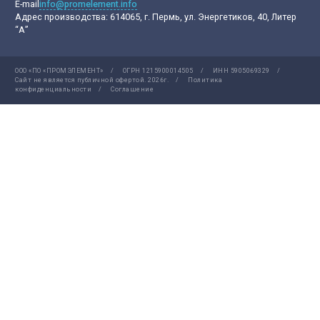
E-mail
info@promelement.info
Адрес производства:
614065, г. Пермь, ул. Энергетиков, 40, Литер
“А”
ООО «ПО «ПРОМЭЛЕМЕНТ»
/
ОГРН 1215900014505
/
ИНН 5905069329
/
Сайт не является публичной офертой.
2026г.
/
Политика
конфиденциальности
/
Соглашение