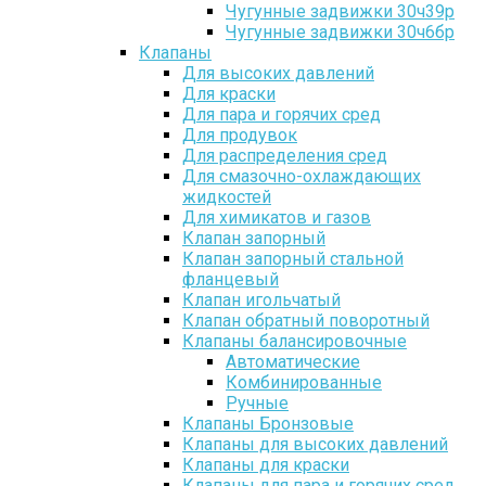
Чугунные задвижки 30ч39р
Чугунные задвижки 30ч6бр
Клапаны
Для высоких давлений
Для краски
Для пара и горячих сред
Для продувок
Для распределения сред
Для смазочно-охлаждающих
жидкостей
Для химикатов и газов
Клапан запорный
Клапан запорный стальной
фланцевый
Клапан игольчатый
Клапан обратный поворотный
Клапаны балансировочные
Автоматические
Комбинированные
Ручные
Клапаны Бронзовые
Клапаны для высоких давлений
Клапаны для краски
Клапаны для пара и горячих сред