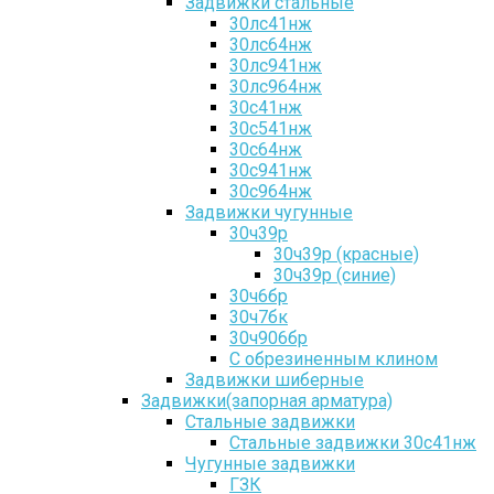
Задвижки стальные
30лс41нж
30лс64нж
30лс941нж
30лс964нж
30с41нж
30с541нж
30с64нж
30с941нж
30с964нж
Задвижки чугунные
30ч39р
30ч39р (красные)
30ч39р (синие)
30ч6бр
30ч7бк
30ч906бр
С обрезиненным клином
Задвижки шиберные
Задвижки(запорная арматура)
Стальные задвижки
Стальные задвижки 30с41нж
Чугунные задвижки
ГЗК