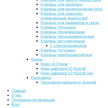
Клапаны для продувок
Клапаны для распределения сред
Клапаны для смазочно-
охлаждающих жидкостей
Клапаны для химикатов и газов
Клапаны Латунные
Клапаны Нержавеющие
Клапаны предохранительные
Клапаны регулирующие
С электроприводом
Клапаны Чугунные
Клапаны электромагнитные
Краны
Кран LD Стриж
Кран шаровой LD КШЦФ
Кран шаровой LD КШЦФ Gas
Прокладки
Прокладки овального сечения
Главная
О нас
Производство фланцев
Блог