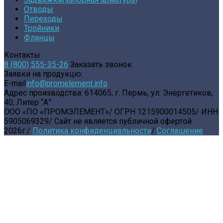
Отводы
Переходы
Тройники
Фланцы
Контакты
8 (800) 555-35-26
Заказать звонок
Заявки на продукцю:
E-mail
info@promelement.info
Адрес производства:
614065, г. Пермь, ул. Энергетиков,
40, Литер “А”
ООО «ПО «ПРОМЭЛЕМЕНТ»
/
ОГРН 1215900014505
/
ИНН
5905069329
/
Сайт не является публичной офертой.
2026г.
/
Политика конфиденциальности
/
Соглашение