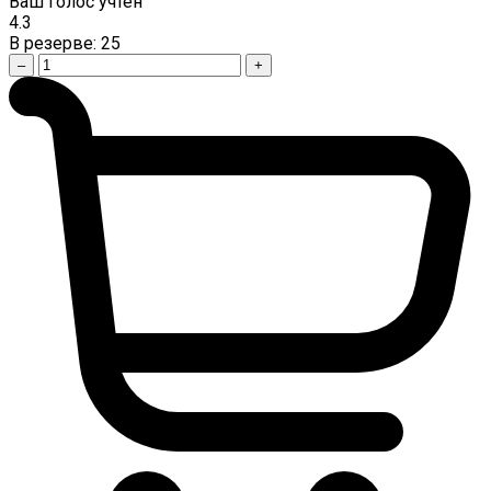
Ваш голос учтен
4.3
В резерве:
25
–
+