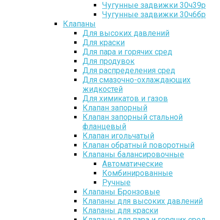
Чугунные задвижки 30ч39р
Чугунные задвижки 30ч6бр
Клапаны
Для высоких давлений
Для краски
Для пара и горячих сред
Для продувок
Для распределения сред
Для смазочно-охлаждающих
жидкостей
Для химикатов и газов
Клапан запорный
Клапан запорный стальной
фланцевый
Клапан игольчатый
Клапан обратный поворотный
Клапаны балансировочные
Автоматические
Комбинированные
Ручные
Клапаны Бронзовые
Клапаны для высоких давлений
Клапаны для краски
Клапаны для пара и горячих сред