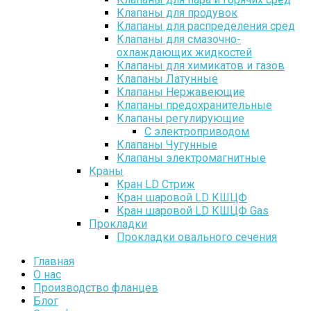
Клапаны для продувок
Клапаны для распределения сред
Клапаны для смазочно-
охлаждающих жидкостей
Клапаны для химикатов и газов
Клапаны Латунные
Клапаны Нержавеющие
Клапаны предохранительные
Клапаны регулирующие
С электроприводом
Клапаны Чугунные
Клапаны электромагнитные
Краны
Кран LD Стриж
Кран шаровой LD КШЦФ
Кран шаровой LD КШЦФ Gas
Прокладки
Прокладки овального сечения
Главная
О нас
Производство фланцев
Блог