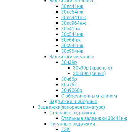
Задвижки стальные
30лс41нж
30лс64нж
30лс941нж
30лс964нж
30с41нж
30с541нж
30с64нж
30с941нж
30с964нж
Задвижки чугунные
30ч39р
30ч39р (красные)
30ч39р (синие)
30ч6бр
30ч7бк
30ч906бр
С обрезиненным клином
Задвижки шиберные
Задвижки(запорная арматура)
Стальные задвижки
Стальные задвижки 30с41нж
Чугунные задвижки
ГЗК