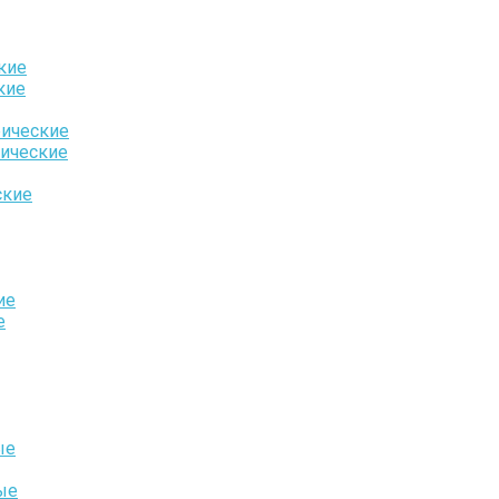
кие
кие
ические
ические
ские
ие
е
ые
ые