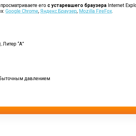
 просматриваете его
с устаревшего браузера
Internet Explo
ых:
Google Chrome
,
Яндекс.Браузер
,
Mozilla FireFox
.
, Литер “А”
избыточным давлением