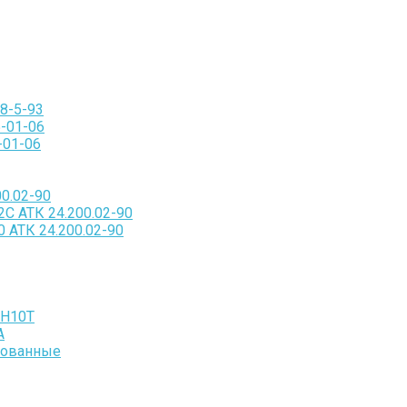
8-5-93
-01-06
-01-06
0.02-90
С АТК 24.200.02-90
 АТК 24.200.02-90
8Н10Т
А
кованные