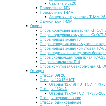
Стальные ст.20
Поворотные АТК
Поворотные Т-ММ
Заглушки с рукояткой Т-ММ-25
С рукояткой Т-ММ
Опоры
Опора корпусная приварная КП ОСТ 
Опора корпусная хомутовая КХ ОСТ 
Опора неподвижная Т3
Опора неподвижная хомутовая с кор
Опора неподвижная хомутовая ТС-65
Опора подвижная хомутовая бескорпу
Опора скользящая приварная ТС-623
Опора скользящая Т14
Опора хомутовая безкорпусная ХБ О
Отводы
Отводы 09Г2С
Отводы 12Х18Н10Т
Отводы 12Х18Н10Т ГОСТ 17375
Отводы 13ХФА
Отводы 13ХФА ГОСТ 17375-200
Отводы нержавеющие
Отводы оцинкованные