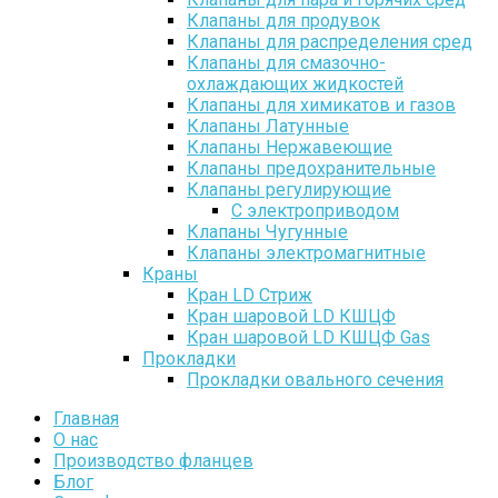
Клапаны для продувок
Клапаны для распределения сред
Клапаны для смазочно-
охлаждающих жидкостей
Клапаны для химикатов и газов
Клапаны Латунные
Клапаны Нержавеющие
Клапаны предохранительные
Клапаны регулирующие
С электроприводом
Клапаны Чугунные
Клапаны электромагнитные
Краны
Кран LD Стриж
Кран шаровой LD КШЦФ
Кран шаровой LD КШЦФ Gas
Прокладки
Прокладки овального сечения
Главная
О нас
Производство фланцев
Блог