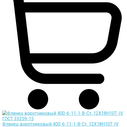
Фланец воротниковый 400-6-11-1-B-Cт. 12Х18Н10Т-IV