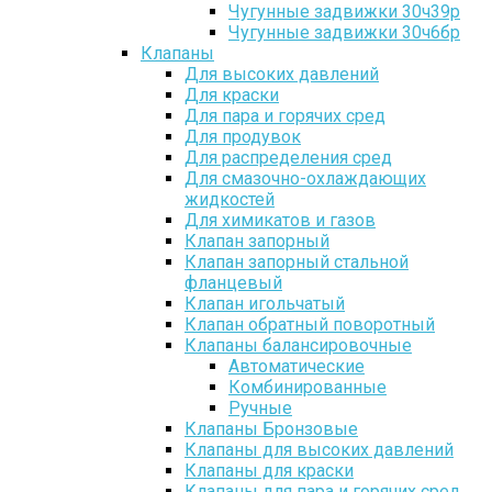
Чугунные задвижки 30ч39р
Чугунные задвижки 30ч6бр
Клапаны
Для высоких давлений
Для краски
Для пара и горячих сред
Для продувок
Для распределения сред
Для смазочно-охлаждающих
жидкостей
Для химикатов и газов
Клапан запорный
Клапан запорный стальной
фланцевый
Клапан игольчатый
Клапан обратный поворотный
Клапаны балансировочные
Автоматические
Комбинированные
Ручные
Клапаны Бронзовые
Клапаны для высоких давлений
Клапаны для краски
Клапаны для пара и горячих сред