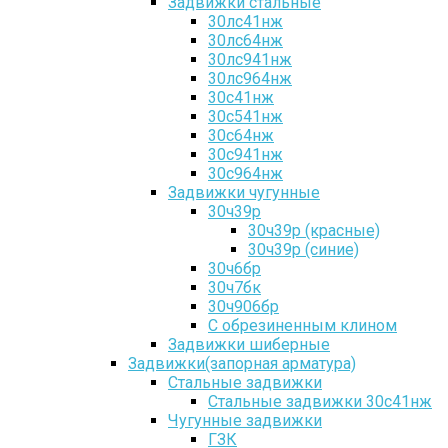
Задвижки стальные
30лс41нж
30лс64нж
30лс941нж
30лс964нж
30с41нж
30с541нж
30с64нж
30с941нж
30с964нж
Задвижки чугунные
30ч39р
30ч39р (красные)
30ч39р (синие)
30ч6бр
30ч7бк
30ч906бр
С обрезиненным клином
Задвижки шиберные
Задвижки(запорная арматура)
Стальные задвижки
Стальные задвижки 30с41нж
Чугунные задвижки
ГЗК