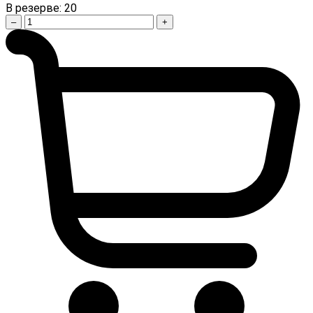
В резерве:
20
–
+