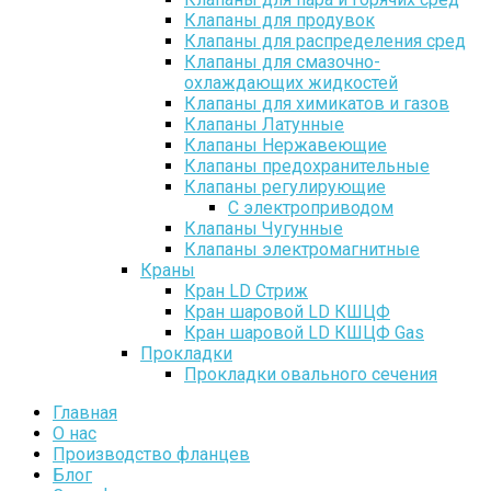
Клапаны для продувок
Клапаны для распределения сред
Клапаны для смазочно-
охлаждающих жидкостей
Клапаны для химикатов и газов
Клапаны Латунные
Клапаны Нержавеющие
Клапаны предохранительные
Клапаны регулирующие
С электроприводом
Клапаны Чугунные
Клапаны электромагнитные
Краны
Кран LD Стриж
Кран шаровой LD КШЦФ
Кран шаровой LD КШЦФ Gas
Прокладки
Прокладки овального сечения
Главная
О нас
Производство фланцев
Блог