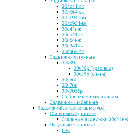
Задвижки стальные
30лс41нж
30лс64нж
30лс941нж
30лс964нж
30с41нж
30с541нж
30с64нж
30с941нж
30с964нж
Задвижки чугунные
30ч39р
30ч39р (красные)
30ч39р (синие)
30ч6бр
30ч7бк
30ч906бр
С обрезиненным клином
Задвижки шиберные
Задвижки(запорная арматура)
Стальные задвижки
Стальные задвижки 30с41нж
Чугунные задвижки
ГЗК