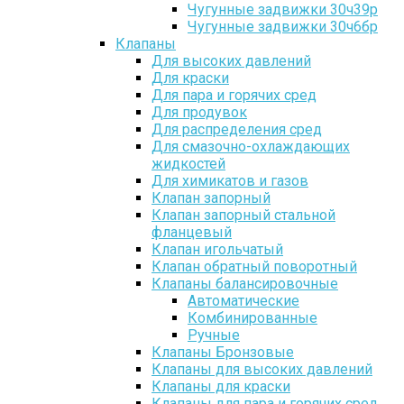
Чугунные задвижки 30ч39р
Чугунные задвижки 30ч6бр
Клапаны
Для высоких давлений
Для краски
Для пара и горячих сред
Для продувок
Для распределения сред
Для смазочно-охлаждающих
жидкостей
Для химикатов и газов
Клапан запорный
Клапан запорный стальной
фланцевый
Клапан игольчатый
Клапан обратный поворотный
Клапаны балансировочные
Автоматические
Комбинированные
Ручные
Клапаны Бронзовые
Клапаны для высоких давлений
Клапаны для краски
Клапаны для пара и горячих сред