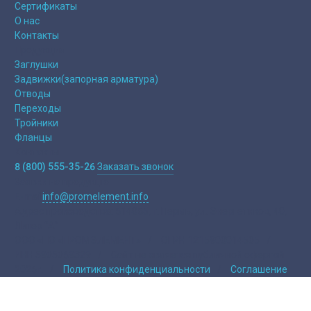
Сертификаты
О нас
Контакты
Продукция
Заглушки
Задвижки(запорная арматура)
Отводы
Переходы
Тройники
Фланцы
Контакты
8 (800) 555-35-26
Заказать звонок
Заявки на продукцю:
E-mail
info@promelement.info
Адрес производства:
614065, г. Пермь, ул. Энергетиков, 40,
Литер “А”
ООО «ПО «ПРОМЭЛЕМЕНТ»
/
ОГРН 1215900014505
/
ИНН 5905069329
/
Сайт не является публичной офертой.
2026г.
/
Политика конфиденциальности
/
Соглашение