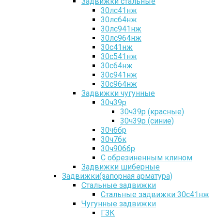
Задвижки стальные
30лс41нж
30лс64нж
30лс941нж
30лс964нж
30с41нж
30с541нж
30с64нж
30с941нж
30с964нж
Задвижки чугунные
30ч39р
30ч39р (красные)
30ч39р (синие)
30ч6бр
30ч7бк
30ч906бр
С обрезиненным клином
Задвижки шиберные
Задвижки(запорная арматура)
Стальные задвижки
Стальные задвижки 30с41нж
Чугунные задвижки
ГЗК