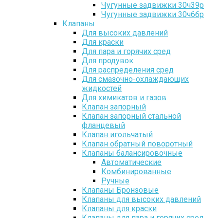
Чугунные задвижки 30ч39р
Чугунные задвижки 30ч6бр
Клапаны
Для высоких давлений
Для краски
Для пара и горячих сред
Для продувок
Для распределения сред
Для смазочно-охлаждающих
жидкостей
Для химикатов и газов
Клапан запорный
Клапан запорный стальной
фланцевый
Клапан игольчатый
Клапан обратный поворотный
Клапаны балансировочные
Автоматические
Комбинированные
Ручные
Клапаны Бронзовые
Клапаны для высоких давлений
Клапаны для краски
Клапаны для пара и горячих сред