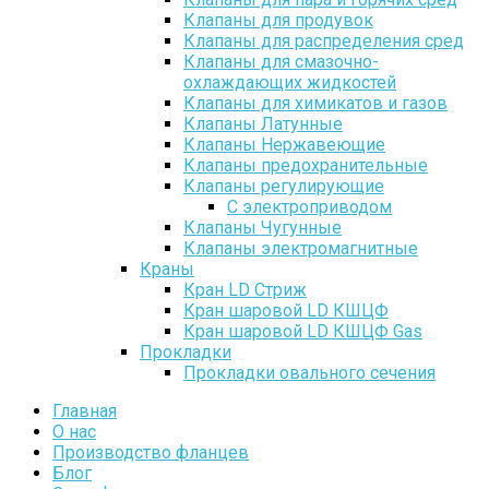
Клапаны для продувок
Клапаны для распределения сред
Клапаны для смазочно-
охлаждающих жидкостей
Клапаны для химикатов и газов
Клапаны Латунные
Клапаны Нержавеющие
Клапаны предохранительные
Клапаны регулирующие
С электроприводом
Клапаны Чугунные
Клапаны электромагнитные
Краны
Кран LD Стриж
Кран шаровой LD КШЦФ
Кран шаровой LD КШЦФ Gas
Прокладки
Прокладки овального сечения
Главная
О нас
Производство фланцев
Блог