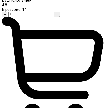
Ваш голос учтен
4.8
В резерве:
14
–
+