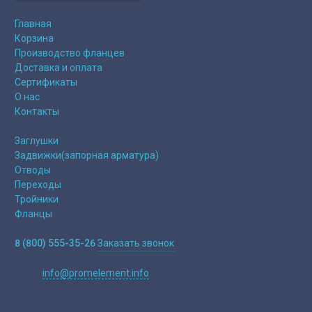
О компании
Главная
Корзина
Производство фланцев
Доставка и оплата
Сертификаты
О нас
Контакты
Продукция
Заглушки
Задвижки(запорная арматура)
Отводы
Переходы
Тройники
Фланцы
Контакты
8 (800) 555-35-26
Заказать звонок
Заявки на продукцю:
E-mail
info@promelement.info
Адрес производства:
614065, г. Пермь, ул. Энергетиков, 40,
Литер “А”