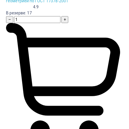
геометрией по ГОСТ 17378-2001
4.9
В резерве:
17
–
+