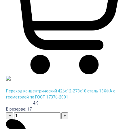
Переход концентрический 426х12-273х10 сталь 13ХФА с
геометрией по ГОСТ 17378-2001
4.9
В резерве:
17
–
+