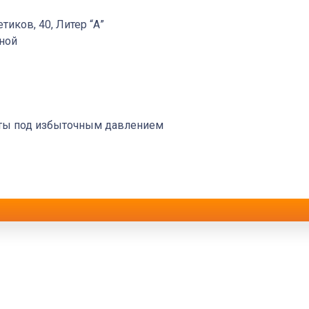
етиков, 40, Литер “А”
дной
оты под избыточным давлением