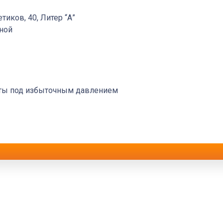
етиков, 40, Литер “А”
дной
оты под избыточным давлением