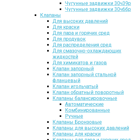
Чугунные задвижки 30ч39р
Чугунные задвижки 30ч6бр
Клапаны
Для высоких давлений
Для краски
Для пара и горячих сред
Для продувок
Для распределения сред
Для смазочно-охлаждающих
жидкостей
Для химикатов и газов
Клапан запорный
Клапан запорный стальной
фланцевый
Клапан игольчатый
Клапан обратный поворотный
Клапаны балансировочные
Автоматические
Комбинированные
Ручные
Клапаны Бронзовые
Клапаны для высоких давлений
Клапаны для краски
Клапаны для пара и горячих сред