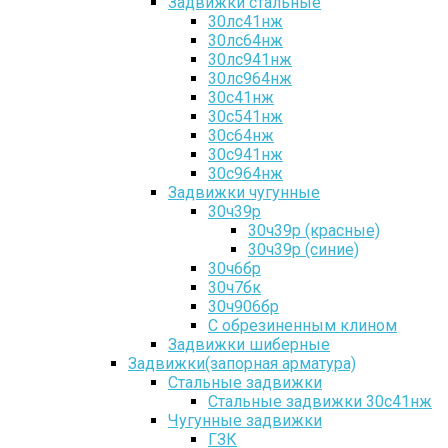
Задвижки стальные
30лс41нж
30лс64нж
30лс941нж
30лс964нж
30с41нж
30с541нж
30с64нж
30с941нж
30с964нж
Задвижки чугунные
30ч39р
30ч39р (красные)
30ч39р (синие)
30ч6бр
30ч7бк
30ч906бр
С обрезиненным клином
Задвижки шиберные
Задвижки(запорная арматура)
Стальные задвижки
Стальные задвижки 30с41нж
Чугунные задвижки
ГЗК