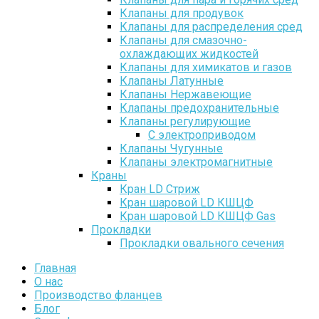
Клапаны для продувок
Клапаны для распределения сред
Клапаны для смазочно-
охлаждающих жидкостей
Клапаны для химикатов и газов
Клапаны Латунные
Клапаны Нержавеющие
Клапаны предохранительные
Клапаны регулирующие
С электроприводом
Клапаны Чугунные
Клапаны электромагнитные
Краны
Кран LD Стриж
Кран шаровой LD КШЦФ
Кран шаровой LD КШЦФ Gas
Прокладки
Прокладки овального сечения
Главная
О нас
Производство фланцев
Блог