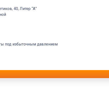
етиков, 40, Литер “А”
дной
оты под избыточным давлением