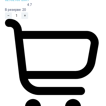
4.7
В резерве:
20
–
+