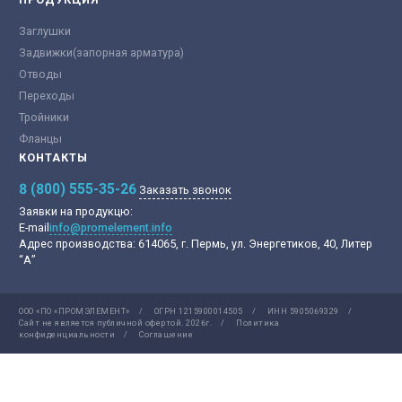
Заглушки
Задвижки(запорная арматура)
Отводы
Переходы
Тройники
Фланцы
КОНТАКТЫ
8 (800) 555-35-26
Заказать звонок
Заявки на продукцю:
E-mail
info@promelement.info
Адрес производства:
614065, г. Пермь, ул. Энергетиков, 40, Литер
“А”
ООО «ПО «ПРОМЭЛЕМЕНТ»
/
ОГРН 1215900014505
/
ИНН 5905069329
/
Сайт не является публичной офертой.
2026г.
/
Политика
конфиденциальности
/
Соглашение