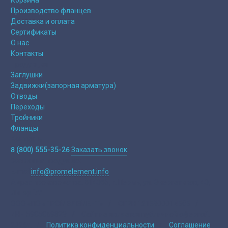
Производство фланцев
Доставка и оплата
Сертификаты
О нас
Контакты
Продукция
Заглушки
Задвижки(запорная арматура)
Отводы
Переходы
Тройники
Фланцы
Контакты
8 (800) 555-35-26
Заказать звонок
Заявки на продукцю:
E-mail
info@promelement.info
Адрес производства:
614065, г. Пермь, ул. Энергетиков, 40,
Литер “А”
ООО «ПО «ПРОМЭЛЕМЕНТ»
/
ОГРН 1215900014505
/
ИНН 5905069329
/
Сайт не является публичной офертой.
2026г.
/
Политика конфиденциальности
/
Соглашение