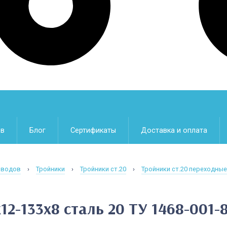
ев
Блог
Сертификаты
Доставка и оплата
оводов
›
Тройники
›
Тройники ст.20
›
Тройники ст.20 переходные
12-133х8 сталь 20 ТУ 1468-001-