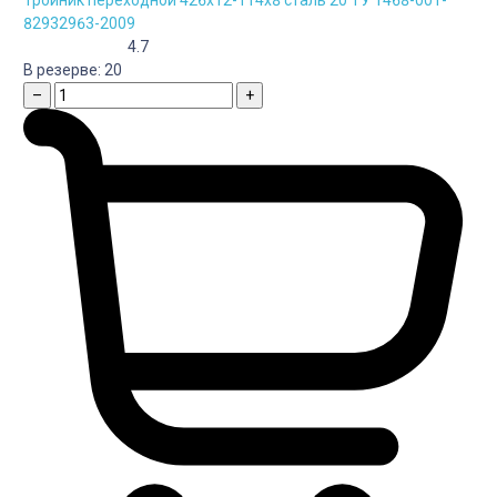
82932963-2009
4.7
В резерве:
20
–
+