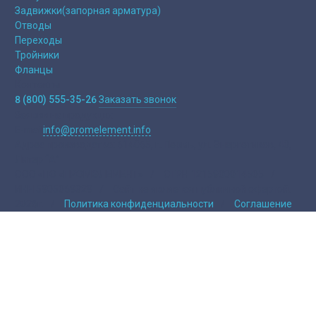
Задвижки(запорная арматура)
Отводы
Переходы
Тройники
Фланцы
Контакты
8 (800) 555-35-26
Заказать звонок
Заявки на продукцю:
E-mail
info@promelement.info
Адрес производства:
614065, г. Пермь, ул. Энергетиков, 40,
Литер “А”
ООО «ПО «ПРОМЭЛЕМЕНТ»
/
ОГРН 1215900014505
/
ИНН 5905069329
/
Сайт не является публичной офертой.
2026г.
/
Политика конфиденциальности
/
Соглашение