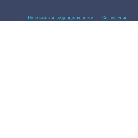
ООО «ПО «ПРОМЭЛЕМЕНТ»
/
ОГРН 1215900014505
/
ИНН 5905069329
/
Сайт не является публичной офертой.
2026г.
/
Политика конфиденциальности
/
Соглашение