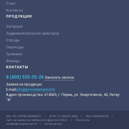
О нас
Контакты
ПРОДУКЦИЯ
Заглушки
Задвижки(запорная арматура)
Отводы
Переходы
Тройники
Фланцы
КОНТАКТЫ
8 (800) 555-35-26
Заказать звонок
Заявки на продукцю:
E-mail
info@promelement.info
Адрес производства:
614065, г. Пермь, ул. Энергетиков, 40, Литер
“А”
ООО «ПО «ПРОМЭЛЕМЕНТ»
/
ОГРН 1215900014505
/
ИНН 5905069329
/
Сайт не является публичной офертой.
2026г.
/
Политика
конфиденциальности
/
Соглашение