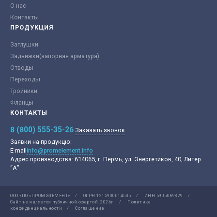
О нас
Контакты
ПРОДУКЦИЯ
Заглушки
Задвижки(запорная арматура)
Отводы
Переходы
Тройники
Фланцы
КОНТАКТЫ
8 (800) 555-35-26
Заказать звонок
Заявки на продукцю:
E-mail
info@promelement.info
Адрес производства:
614065, г. Пермь, ул. Энергетиков, 40, Литер
“А”
ООО «ПО «ПРОМЭЛЕМЕНТ»
/
ОГРН 1215900014505
/
ИНН 5905069329
/
Сайт не является публичной офертой.
2026г.
/
Политика
конфиденциальности
/
Соглашение