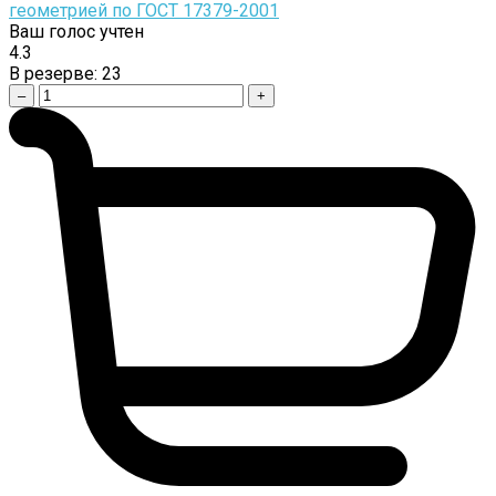
геометрией по ГОСТ 17379-2001
Ваш голос учтен
4.3
В резерве:
23
–
+