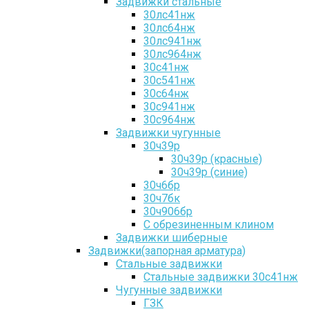
Задвижки стальные
30лс41нж
30лс64нж
30лс941нж
30лс964нж
30с41нж
30с541нж
30с64нж
30с941нж
30с964нж
Задвижки чугунные
30ч39р
30ч39р (красные)
30ч39р (синие)
30ч6бр
30ч7бк
30ч906бр
С обрезиненным клином
Задвижки шиберные
Задвижки(запорная арматура)
Стальные задвижки
Стальные задвижки 30с41нж
Чугунные задвижки
ГЗК