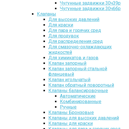
Чугунные задвижки 30ч39р
Чугунные задвижки 30ч6бр
Клапаны
Для высоких давлений
Для краски
Для пара и горячих сред
Для продувок
Для распределения сред
Для смазочно-охлаждающих
жидкостей
Для химикатов и газов
Клапан запорный
Клапан запорный стальной
фланцевый
Клапан игольчатый
Клапан обратный поворотный
Клапаны балансировочные
Автоматические
Комбинированные
Ручные
Клапаны Бронзовые
Клапаны для высоких давлений
Клапаны для краски
Клапаны для пара и горячих сред