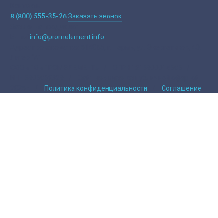
Контакты
8 (800) 555-35-26
Заказать звонок
Заявки на продукцю:
E-mail
info@promelement.info
Адрес производства:
614065, г. Пермь, ул. Энергетиков, 40,
Литер “А”
ООО «ПО «ПРОМЭЛЕМЕНТ»
/
ОГРН 1215900014505
/
ИНН 5905069329
/
Сайт не является публичной офертой.
2026г.
/
Политика конфиденциальности
/
Соглашение