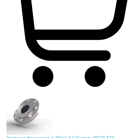
Заглушка фланцевая 4-350х6,3 (63) сталь 09Г2С АТК