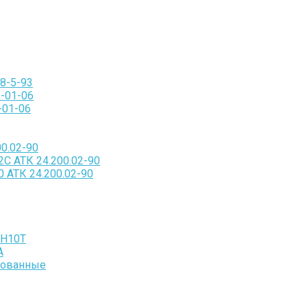
8-5-93
-01-06
-01-06
0.02-90
С АТК 24.200.02-90
 АТК 24.200.02-90
8Н10Т
А
кованные