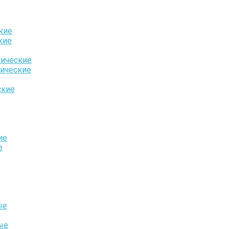
кие
кие
ические
ические
ские
ие
е
ые
ые