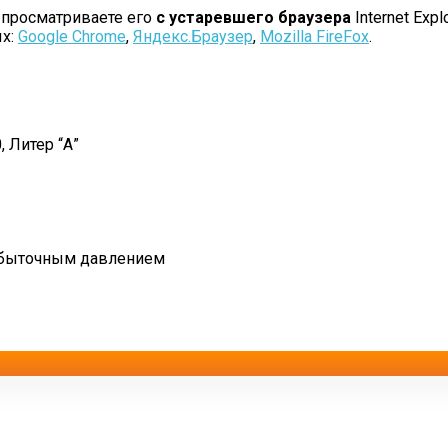
 просматриваете его
с устаревшего браузера
Internet Explo
ых:
Google Chrome
,
Яндекс.Браузер
,
Mozilla FireFox
.
, Литер “А”
избыточным давлением