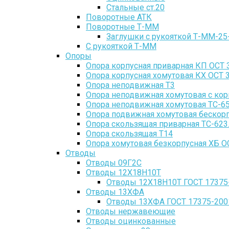
Стальные ст.20
Поворотные АТК
Поворотные Т-ММ
Заглушки с рукояткой Т-ММ-25
С рукояткой Т-ММ
Опоры
Опора корпусная приварная КП ОСТ 
Опора корпусная хомутовая КХ ОСТ 
Опора неподвижная Т3
Опора неподвижная хомутовая с кор
Опора неподвижная хомутовая ТС-65
Опора подвижная хомутовая бескорпу
Опора скользящая приварная ТС-623
Опора скользящая Т14
Опора хомутовая безкорпусная ХБ О
Отводы
Отводы 09Г2С
Отводы 12Х18Н10Т
Отводы 12Х18Н10Т ГОСТ 17375
Отводы 13ХФА
Отводы 13ХФА ГОСТ 17375-200
Отводы нержавеющие
Отводы оцинкованные