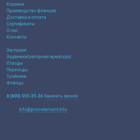
Корзина
Производство фланцев
Доставка и оплата
Сертификаты
О нас
Контакты
Продукция
Заглушки
Задвижки(запорная арматура)
Отводы
Переходы
Тройники
Фланцы
Контакты
8 (800) 555-35-26
Заказать звонок
Заявки на продукцю:
E-mail
info@promelement.info
Адрес производства:
614065, г. Пермь, ул. Энергетиков, 40,
Литер “А”
ООО «ПО «ПРОМЭЛЕМЕНТ»
/
ОГРН 1215900014505
/
ИНН 5905069329
/
Сайт не является публичной офертой.