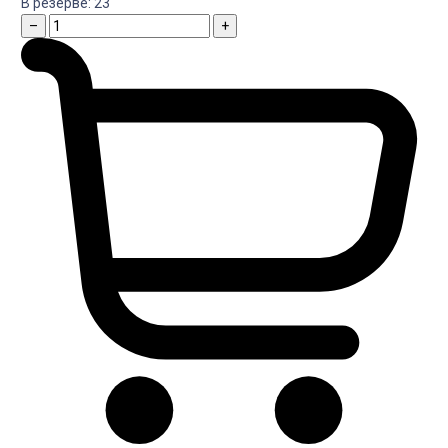
В резерве:
23
–
+