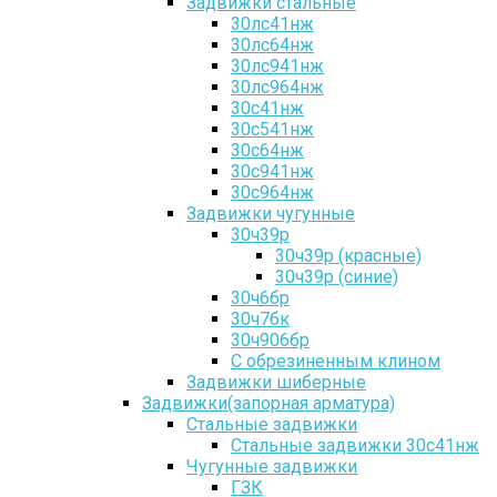
Задвижки стальные
30лс41нж
30лс64нж
30лс941нж
30лс964нж
30с41нж
30с541нж
30с64нж
30с941нж
30с964нж
Задвижки чугунные
30ч39р
30ч39р (красные)
30ч39р (синие)
30ч6бр
30ч7бк
30ч906бр
С обрезиненным клином
Задвижки шиберные
Задвижки(запорная арматура)
Стальные задвижки
Стальные задвижки 30с41нж
Чугунные задвижки
ГЗК