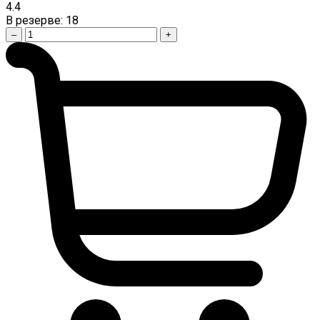
4.4
В резерве:
18
–
+