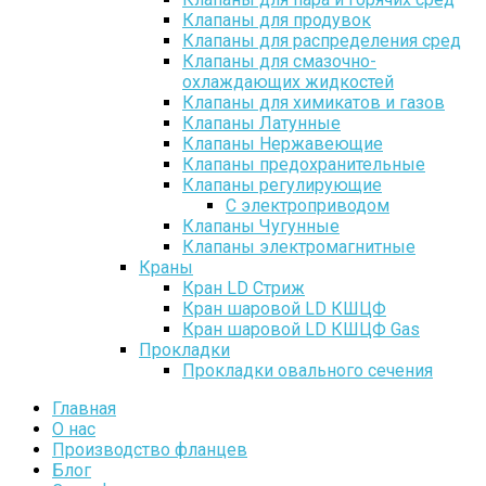
Клапаны для продувок
Клапаны для распределения сред
Клапаны для смазочно-
охлаждающих жидкостей
Клапаны для химикатов и газов
Клапаны Латунные
Клапаны Нержавеющие
Клапаны предохранительные
Клапаны регулирующие
С электроприводом
Клапаны Чугунные
Клапаны электромагнитные
Краны
Кран LD Стриж
Кран шаровой LD КШЦФ
Кран шаровой LD КШЦФ Gas
Прокладки
Прокладки овального сечения
Главная
О нас
Производство фланцев
Блог