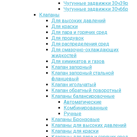
Чугунные задвижки 30ч39р
Чугунные задвижки 30ч6бр
Клапаны
Для высоких давлений
Для краски
Для пара и горячих сред
Для продувок
Для распределения сред
Для смазочно-охлаждающих
жидкостей
Для химикатов и газов
Клапан запорный
Клапан запорный стальной
фланцевый
Клапан игольчатый
Клапан обратный поворотный
Клапаны балансировочные
Автоматические
Комбинированные
Ручные
Клапаны Бронзовые
Клапаны для высоких давлений
Клапаны для краски
Клапаны для пара и горячих сред