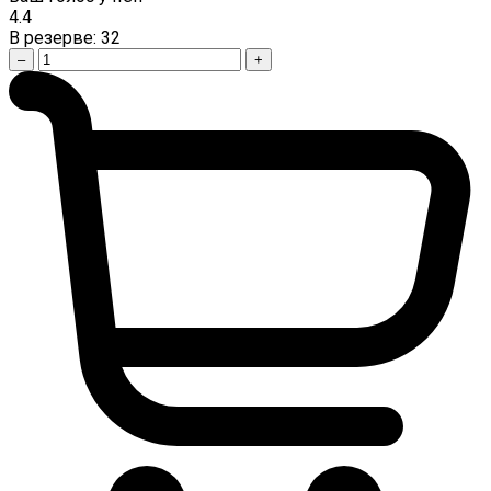
4.4
В резерве:
32
–
+