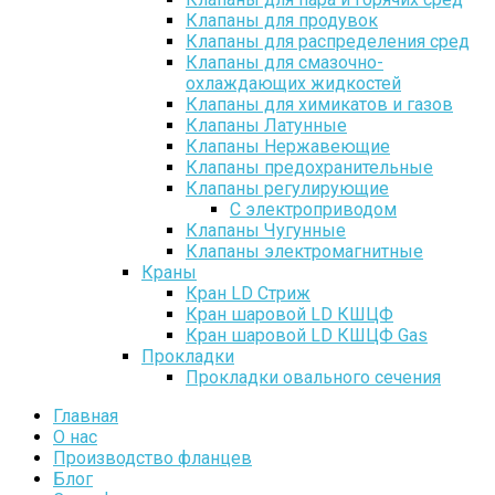
Клапаны для продувок
Клапаны для распределения сред
Клапаны для смазочно-
охлаждающих жидкостей
Клапаны для химикатов и газов
Клапаны Латунные
Клапаны Нержавеющие
Клапаны предохранительные
Клапаны регулирующие
С электроприводом
Клапаны Чугунные
Клапаны электромагнитные
Краны
Кран LD Стриж
Кран шаровой LD КШЦФ
Кран шаровой LD КШЦФ Gas
Прокладки
Прокладки овального сечения
Главная
О нас
Производство фланцев
Блог