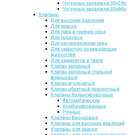
Чугунные задвижки 30ч39р
Чугунные задвижки 30ч6бр
Клапаны
Для высоких давлений
Для краски
Для пара и горячих сред
Для продувок
Для распределения сред
Для смазочно-охлаждающих
жидкостей
Для химикатов и газов
Клапан запорный
Клапан запорный стальной
фланцевый
Клапан игольчатый
Клапан обратный поворотный
Клапаны балансировочные
Автоматические
Комбинированные
Ручные
Клапаны Бронзовые
Клапаны для высоких давлений
Клапаны для краски
Клапаны для пара и горячих сред