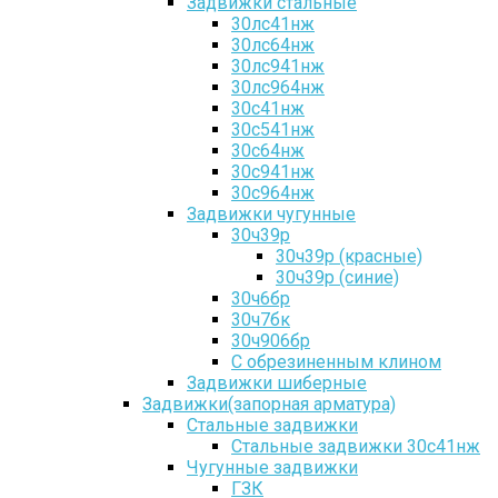
Задвижки стальные
30лс41нж
30лс64нж
30лс941нж
30лс964нж
30с41нж
30с541нж
30с64нж
30с941нж
30с964нж
Задвижки чугунные
30ч39р
30ч39р (красные)
30ч39р (синие)
30ч6бр
30ч7бк
30ч906бр
С обрезиненным клином
Задвижки шиберные
Задвижки(запорная арматура)
Стальные задвижки
Стальные задвижки 30с41нж
Чугунные задвижки
ГЗК