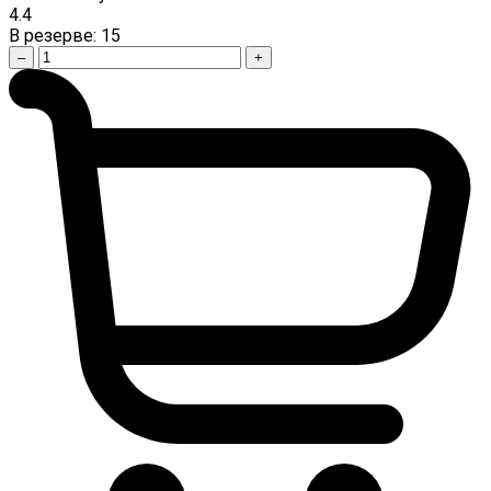
4.4
В резерве:
15
–
+