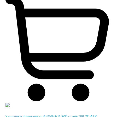
Заглушка фланцевая 4-350х6,3 (63) сталь 09Г2С АТК