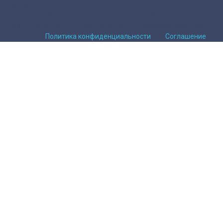
Литер “А”
ООО «ПО «ПРОМЭЛЕМЕНТ»
/
ОГРН 1215900014505
/
ИНН 5905069329
/
Сайт не является публичной офертой.
2026г.
/
Политика конфиденциальности
/
Соглашение