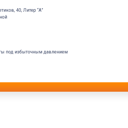
етиков, 40, Литер “А”
дной
оты под избыточным давлением