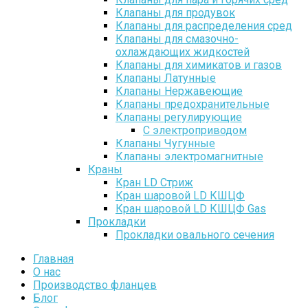
Клапаны для продувок
Клапаны для распределения сред
Клапаны для смазочно-
охлаждающих жидкостей
Клапаны для химикатов и газов
Клапаны Латунные
Клапаны Нержавеющие
Клапаны предохранительные
Клапаны регулирующие
С электроприводом
Клапаны Чугунные
Клапаны электромагнитные
Краны
Кран LD Стриж
Кран шаровой LD КШЦФ
Кран шаровой LD КШЦФ Gas
Прокладки
Прокладки овального сечения
Главная
О нас
Производство фланцев
Блог