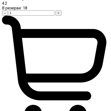
4.2
В резерве:
18
–
+