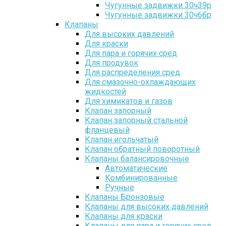
Чугунные задвижки 30ч39р
Чугунные задвижки 30ч6бр
Клапаны
Для высоких давлений
Для краски
Для пара и горячих сред
Для продувок
Для распределения сред
Для смазочно-охлаждающих
жидкостей
Для химикатов и газов
Клапан запорный
Клапан запорный стальной
фланцевый
Клапан игольчатый
Клапан обратный поворотный
Клапаны балансировочные
Автоматические
Комбинированные
Ручные
Клапаны Бронзовые
Клапаны для высоких давлений
Клапаны для краски
Клапаны для пара и горячих сред