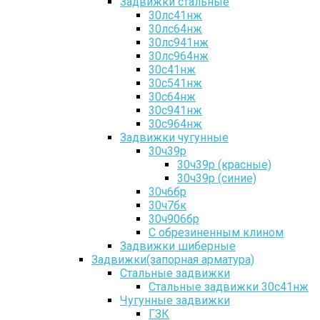
Задвижки стальные
30лс41нж
30лс64нж
30лс941нж
30лс964нж
30с41нж
30с541нж
30с64нж
30с941нж
30с964нж
Задвижки чугунные
30ч39р
30ч39р (красные)
30ч39р (синие)
30ч6бр
30ч7бк
30ч906бр
С обрезиненным клином
Задвижки шиберные
Задвижки(запорная арматура)
Стальные задвижки
Стальные задвижки 30с41нж
Чугунные задвижки
ГЗК