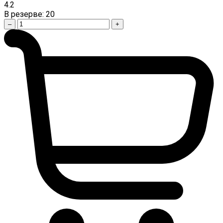
4.2
В резерве:
20
–
+