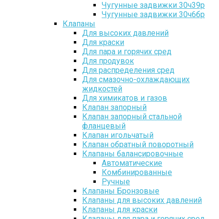
Чугунные задвижки 30ч39р
Чугунные задвижки 30ч6бр
Клапаны
Для высоких давлений
Для краски
Для пара и горячих сред
Для продувок
Для распределения сред
Для смазочно-охлаждающих
жидкостей
Для химикатов и газов
Клапан запорный
Клапан запорный стальной
фланцевый
Клапан игольчатый
Клапан обратный поворотный
Клапаны балансировочные
Автоматические
Комбинированные
Ручные
Клапаны Бронзовые
Клапаны для высоких давлений
Клапаны для краски
Клапаны для пара и горячих сред