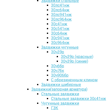
Задвижки стальные
30лс41нж
30лс64нж
30лс941нж
30лс964нж
30с41нж
30с541нж
30с64нж
30с941нж
30с964нж
Задвижки чугунные
30ч39р
30ч39р (красные)
30ч39р (синие)
30ч6бр
30ч7бк
30ч906бр
С обрезиненным клином
Задвижки шиберные
Задвижки(запорная арматура)
Стальные задвижки
Стальные задвижки 30с41нж
Чугунные задвижки
ГЗК