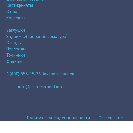
Сертификаты
О нас
Контакты
Продукция
Заглушки
Задвижки(запорная арматура)
Отводы
Переходы
Тройники
Фланцы
Контакты
8 (800) 555-35-26
Заказать звонок
Заявки на продукцю:
E-mail
info@promelement.info
Адрес производства:
614065, г. Пермь, ул. Энергетиков, 40,
Литер “А”
ООО «ПО «ПРОМЭЛЕМЕНТ»
/
ОГРН 1215900014505
/
ИНН 5905069329
/
Сайт не является публичной офертой.
2026г.
/
Политика конфиденциальности
/
Соглашение