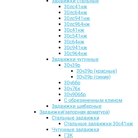
Задвижки стальные
30лс41нж
30лс64нж
30лс941нж
30лс964нж
30с41нж
30с541нж
30с64нж
30с941нж
30с964нж
Задвижки чугунные
30ч39р
30ч39р (красные)
30ч39р (синие)
30ч6бр
30ч7бк
30ч906бр
С обрезиненным клином
Задвижки шиберные
Задвижки(запорная арматура)
Стальные задвижки
Стальные задвижки 30с41нж
Чугунные задвижки
ГЗК