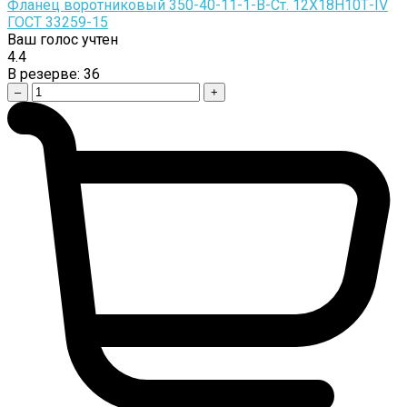
Фланец воротниковый 350-40-11-1-B-Cт. 12Х18Н10Т-IV
ГОСТ 33259-15
Ваш голос учтен
4.4
В резерве:
36
–
+