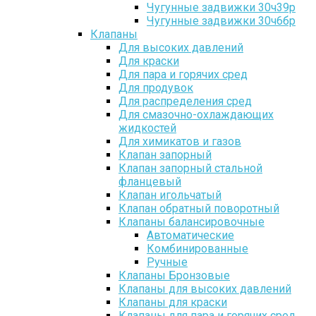
Чугунные задвижки 30ч39р
Чугунные задвижки 30ч6бр
Клапаны
Для высоких давлений
Для краски
Для пара и горячих сред
Для продувок
Для распределения сред
Для смазочно-охлаждающих
жидкостей
Для химикатов и газов
Клапан запорный
Клапан запорный стальной
фланцевый
Клапан игольчатый
Клапан обратный поворотный
Клапаны балансировочные
Автоматические
Комбинированные
Ручные
Клапаны Бронзовые
Клапаны для высоких давлений
Клапаны для краски
Клапаны для пара и горячих сред