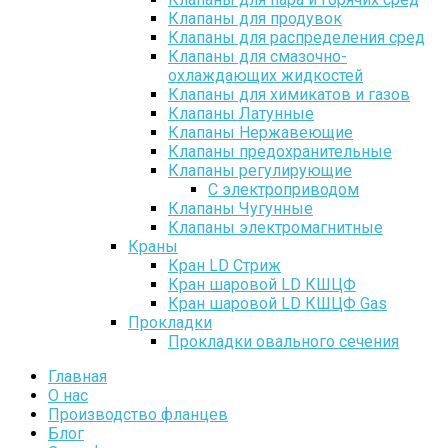
Клапаны для продувок
Клапаны для распределения сред
Клапаны для смазочно-
охлаждающих жидкостей
Клапаны для химикатов и газов
Клапаны Латунные
Клапаны Нержавеющие
Клапаны предохранительные
Клапаны регулирующие
С электроприводом
Клапаны Чугунные
Клапаны электромагнитные
Краны
Кран LD Стриж
Кран шаровой LD КШЦФ
Кран шаровой LD КШЦФ Gas
Прокладки
Прокладки овального сечения
Главная
О нас
Производство фланцев
Блог