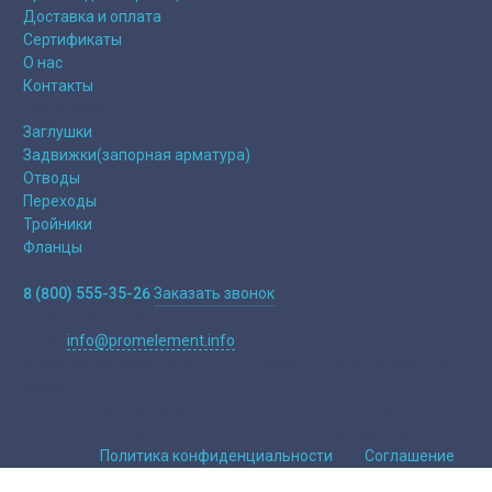
Доставка и оплата
Сертификаты
О нас
Контакты
Продукция
Заглушки
Задвижки(запорная арматура)
Отводы
Переходы
Тройники
Фланцы
Контакты
8 (800) 555-35-26
Заказать звонок
Заявки на продукцю:
E-mail
info@promelement.info
Адрес производства:
614065, г. Пермь, ул. Энергетиков, 40,
Литер “А”
ООО «ПО «ПРОМЭЛЕМЕНТ»
/
ОГРН 1215900014505
/
ИНН 5905069329
/
Сайт не является публичной офертой.
2026г.
/
Политика конфиденциальности
/
Соглашение