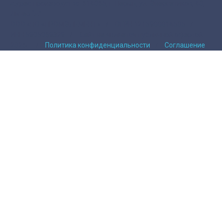
Адрес производства:
614065, г. Пермь, ул. Энергетиков, 40,
Литер “А”
ООО «ПО «ПРОМЭЛЕМЕНТ»
/
ОГРН 1215900014505
/
ИНН 5905069329
/
Сайт не является публичной офертой.
2026г.
/
Политика конфиденциальности
/
Соглашение