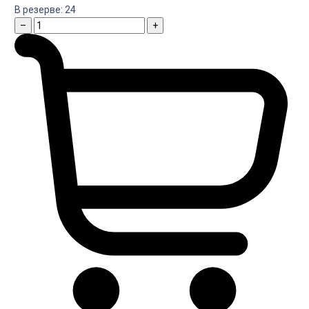
В резерве:
24
–
+