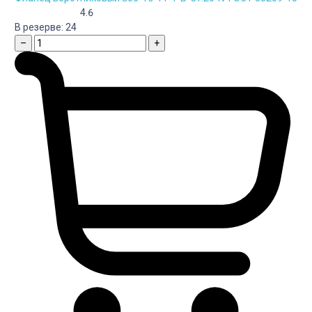
4.6
В резерве:
24
–
+