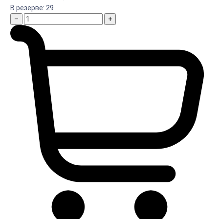
В резерве:
29
–
+