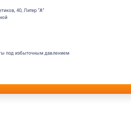
етиков, 40, Литер “А”
дной
оты под избыточным давлением