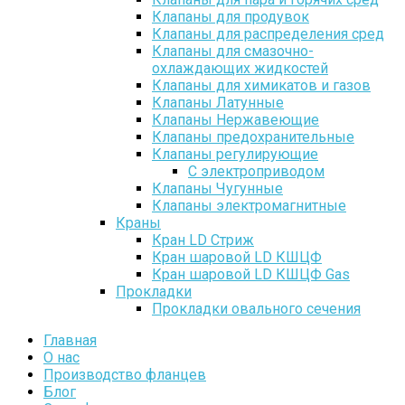
Клапаны для продувок
Клапаны для распределения сред
Клапаны для смазочно-
охлаждающих жидкостей
Клапаны для химикатов и газов
Клапаны Латунные
Клапаны Нержавеющие
Клапаны предохранительные
Клапаны регулирующие
С электроприводом
Клапаны Чугунные
Клапаны электромагнитные
Краны
Кран LD Стриж
Кран шаровой LD КШЦФ
Кран шаровой LD КШЦФ Gas
Прокладки
Прокладки овального сечения
Главная
О нас
Производство фланцев
Блог