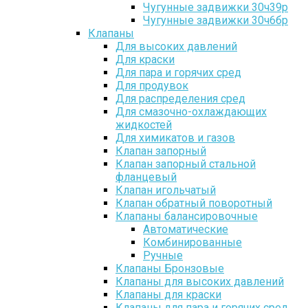
Чугунные задвижки 30ч39р
Чугунные задвижки 30ч6бр
Клапаны
Для высоких давлений
Для краски
Для пара и горячих сред
Для продувок
Для распределения сред
Для смазочно-охлаждающих
жидкостей
Для химикатов и газов
Клапан запорный
Клапан запорный стальной
фланцевый
Клапан игольчатый
Клапан обратный поворотный
Клапаны балансировочные
Автоматические
Комбинированные
Ручные
Клапаны Бронзовые
Клапаны для высоких давлений
Клапаны для краски
Клапаны для пара и горячих сред