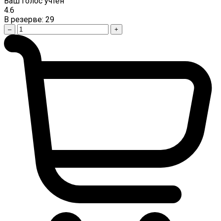
Ваш голос учтен
4.6
В резерве:
29
–
+