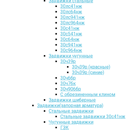
Задвижки стальные
30лс41нж
30лс64нж
30лс941нж
30лс964нж
30с41нж
30с541нж
30с64нж
30с941нж
30с964нж
Задвижки чугунные
30ч39р
30ч39р (красные)
30ч39р (синие)
30ч6бр
30ч7бк
30ч906бр
С обрезиненным клином
Задвижки шиберные
Задвижки(запорная арматура)
Стальные задвижки
Стальные задвижки 30с41нж
Чугунные задвижки
ГЗК