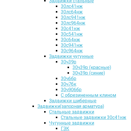
Задвижки стальные
30лс41нж
30лс64нж
30лс941нж
30лс964нж
30с41нж
30с541нж
30с64нж
30с941нж
30с964нж
Задвижки чугунные
30ч39р
30ч39р (красные)
30ч39р (синие)
30ч6бр
30ч7бк
30ч906бр
С обрезиненным клином
Задвижки шиберные
Задвижки(запорная арматура)
Стальные задвижки
Стальные задвижки 30с41нж
Чугунные задвижки
ГЗК