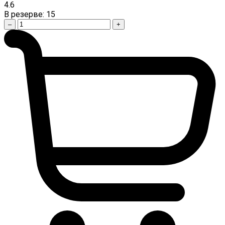
4.6
В резерве:
15
–
+