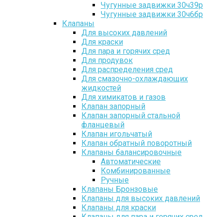
Чугунные задвижки 30ч39р
Чугунные задвижки 30ч6бр
Клапаны
Для высоких давлений
Для краски
Для пара и горячих сред
Для продувок
Для распределения сред
Для смазочно-охлаждающих
жидкостей
Для химикатов и газов
Клапан запорный
Клапан запорный стальной
фланцевый
Клапан игольчатый
Клапан обратный поворотный
Клапаны балансировочные
Автоматические
Комбинированные
Ручные
Клапаны Бронзовые
Клапаны для высоких давлений
Клапаны для краски
Клапаны для пара и горячих сред